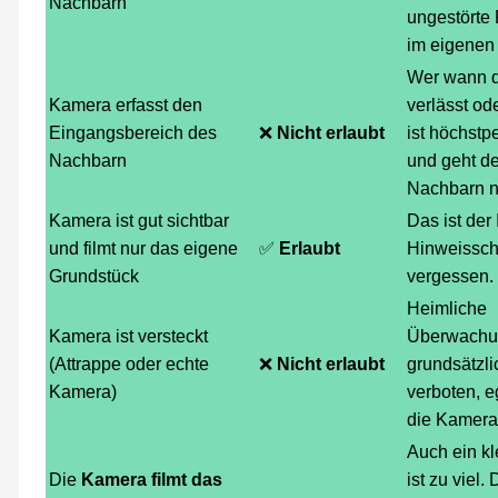
Nachbarn
ungestörte 
im eigenen
Wer wann 
Kamera erfasst den
verlässt oder
Eingangsbereich des
❌
Nicht erlaubt
ist höchstp
Nachbarn
und geht d
Nachbarn ni
Kamera ist gut sichtbar
Das ist der 
und filmt nur das eigene
✅
Erlaubt
Hinweisschi
Grundstück
vergessen.
Heimliche
Kamera ist versteckt
Überwachun
(Attrappe oder echte
❌
Nicht erlaubt
grundsätzli
Kamera)
verboten, e
die Kamera 
Auch ein kle
Die
Kamera filmt das
ist zu viel. 