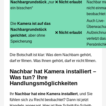
Nachbargrundstück
„nur
❌
Nicht erlaubt
Nachbar mu
ein bisschen“
nicht einma
beobachtet 
Auch Live-
Die
Kamera ist auf das
Überwachu
Nachbargrundstück
❌
Nicht erlaubt
Aufzeichnu
gerichtet
, aber ohne
verletzt das
Speicherung
Persönlichk
Die Botschaft ist klar: Was dem Nachbarn gehört,
darf er filmen. Was Ihnen gehört, darf er nicht filmen.
Nachbar hat Kamera installiert –
Was tun? Ihre
Handlungsmöglichkeiten
Ihr
Nachbar hat eine Kamera installiert
, und Sie
fühlen sich zu Recht beobachtet? Dann ist jetzt
Handeln angesagt. Hier ist Ihre Schritt-für-Schritt-