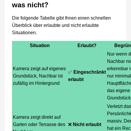
was nicht?
Die folgende Tabelle gibt Ihnen einen schnellen
Überblick über erlaubte und nicht erlaubte
Situationen.
Situation
Erlaubt?
Begrü
Nur wenn d
Nachbar ni
Kamera zeigt auf eigenes
erkennbar i
✅
Eingeschränkt
Grundstück, Nachbar ist
nur minimal
erlaubt
zufällig im Hintergrund
Hauptfläch
das eigene
Grundstück 
Verletzt da
Persönlichk
Kamera zeigt direkt auf
massiv. De
Garten oder Terrasse des
❌
Nicht erlaubt
hat ein Rec