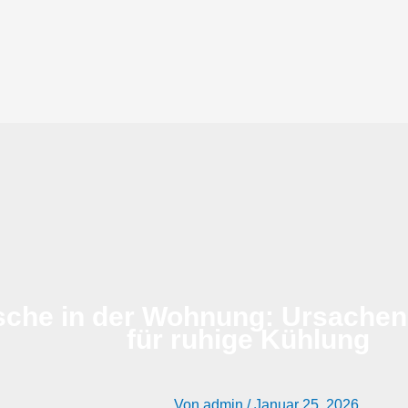
che in der Wohnung: Ursachen,
für ruhige Kühlung
Von
admin
/
Januar 25, 2026