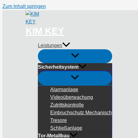
Zum Inhalt springen
KIM KEY
Leistungen
Sicherheitsystem
Alarmanlage
Videoüberwachung
Zutrittskontrolle
Einbruchschutz Mechanisch
Tresore
Schließanlage
Tor-Metallbau