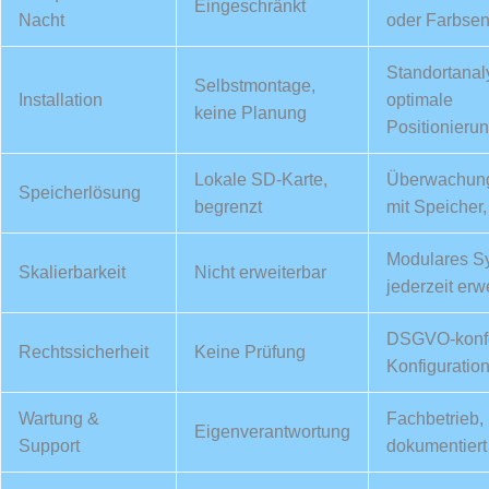
Eingeschränkt
Nacht
oder Farbsen
Standortanal
Selbstmontage,
Installation
optimale
keine Planung
Positionieru
Lokale SD-Karte,
Überwachun
Speicherlösung
begrenzt
mit Speicher,
Modulares S
Skalierbarkeit
Nicht erweiterbar
jederzeit erw
DSGVO-konf
Rechtssicherheit
Keine Prüfung
Konfiguratio
Wartung &
Fachbetrieb,
Eigenverantwortung
Support
dokumentiert