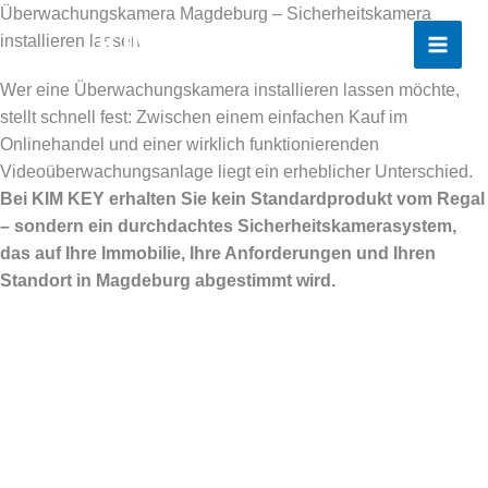
Zum
Überwachungskamera Magdeburg – Sicherheitskamera
KIM KEY
Inhalt
installieren lassen
springen
Wer eine Überwachungskamera installieren lassen möchte,
stellt schnell fest: Zwischen einem einfachen Kauf im
Onlinehandel und einer wirklich funktionierenden
Videoüberwachungsanlage liegt ein erheblicher Unterschied.
Bei KIM KEY erhalten Sie kein Standardprodukt vom Regal
– sondern ein durchdachtes Sicherheitskamerasystem,
das auf Ihre Immobilie, Ihre Anforderungen und Ihren
Standort in Magdeburg abgestimmt wird.
Lassen Sie sich professionell zu Ihrer Sicherheitslösung
beraten
Hinterlassen Sie Ihre E-Mail-Adresse, damit wir Sie