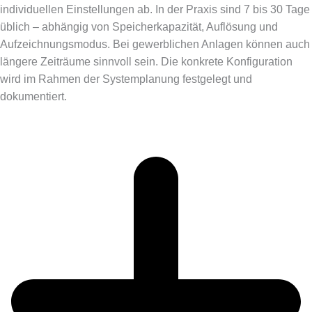
individuellen Einstellungen ab. In der Praxis sind 7 bis 30 Tage
üblich – abhängig von Speicherkapazität, Auflösung und
Aufzeichnungsmodus. Bei gewerblichen Anlagen können auch
längere Zeiträume sinnvoll sein. Die konkrete Konfiguration
wird im Rahmen der Systemplanung festgelegt und
dokumentiert.