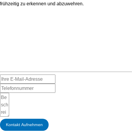
frühzeitig zu erkennen und abzuwehren.
Lassen Sie sich professionell zu Ihrer Sicherheitslösung
beraten
Hinterlassen Sie Ihre E-Mail-Adresse, damit wir Sie persönlich
beraten und gezielt weiter unterstützen.
Kontakt Aufnehmen